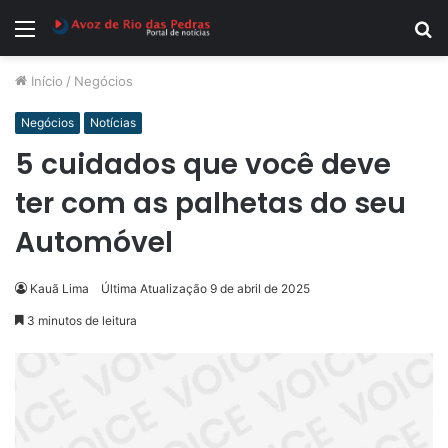
Menu
P
p
Início
/
Negócios
Negócios
Notícias
5 cuidados que você deve
ter com as palhetas do seu
Automóvel
Kauã Lima
Última Atualização 9 de abril de 2025
3 minutos de leitura