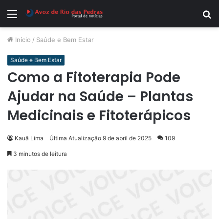
Menu
P
p
Início
/
Saúde e Bem Estar
Saúde e Bem Estar
Como a Fitoterapia Pode
Ajudar na Saúde – Plantas
Medicinais e Fitoterápicos
Kauã Lima
Última Atualização 9 de abril de 2025
109
3 minutos de leitura