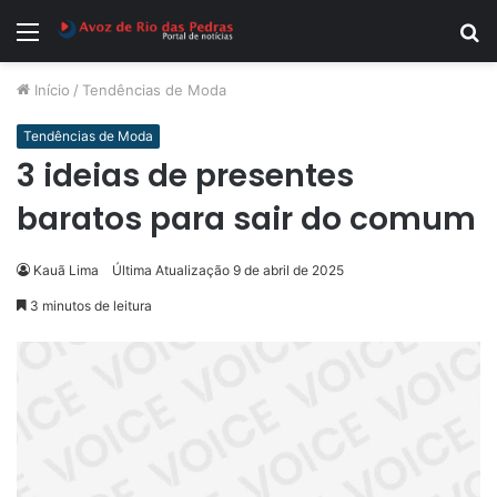
Menu
P
p
Início
/
Tendências de Moda
Tendências de Moda
3 ideias de presentes
baratos para sair do comum
Kauã Lima
Última Atualização 9 de abril de 2025
3 minutos de leitura