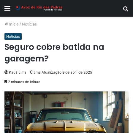
Menu
P
p
Início
/
Notícias
Notícias
Seguro cobre batida na
garagem?
Kauã Lima
Última Atualização 9 de abril de 2025
2 minutos de leitura