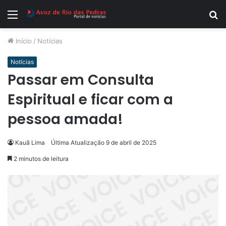
Menu
P
p
Início
/
Notícias
Notícias
Passar em Consulta
Espiritual e ficar com a
pessoa amada!
Kauã Lima
Última Atualização 9 de abril de 2025
2 minutos de leitura