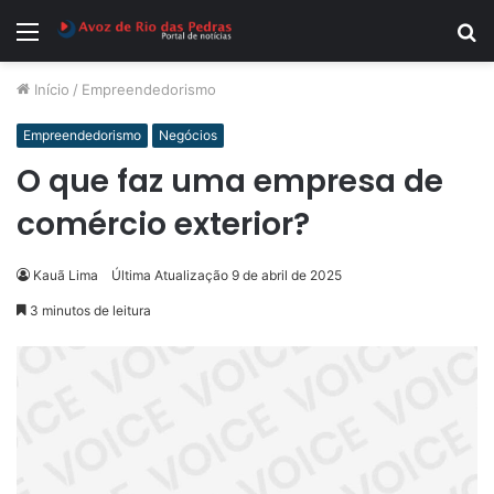
Menu
P
p
Início
/
Empreendedorismo
Empreendedorismo
Negócios
O que faz uma empresa de
comércio exterior?
Kauã Lima
Última Atualização 9 de abril de 2025
3 minutos de leitura