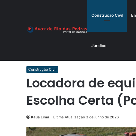
Construção Civil
Em
Jurídico
Início
/
Construção Civil
/
Locadora de equipamento BH: 
Construção Civil
Locadora de equ
Escolha Certa (P
Kauã Lima
Última Atualização 3 de junho de 2026