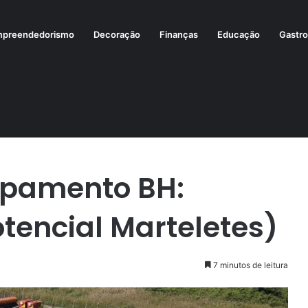
preendedorismo
Decoração
Finanças
Educação
Gastr
Escolha Certa (Potencial Marteletes)
ipamento BH:
otencial Marteletes)
7 minutos de leitura