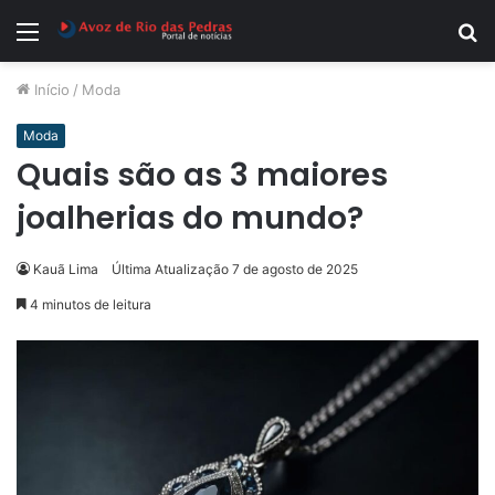
Menu
P
p
Início
/
Moda
Moda
Quais são as 3 maiores
joalherias do mundo?
Kauã Lima
Última Atualização 7 de agosto de 2025
4 minutos de leitura