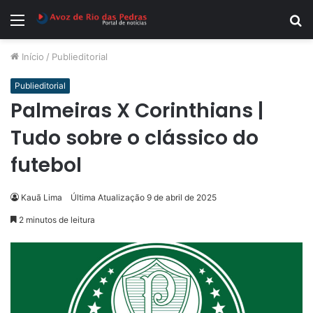
Menu
P
p
Início
/
Publieditorial
Publieditorial
Palmeiras X Corinthians |
Tudo sobre o clássico do
futebol
Kauã Lima
Última Atualização 9 de abril de 2025
2 minutos de leitura