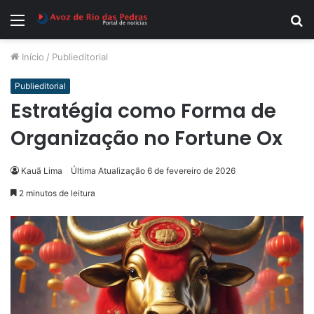
Menu
P
p
Início
/
Publieditorial
Publieditorial
Estratégia como Forma de
Organização no Fortune Ox
Kauã Lima
Última Atualização 6 de fevereiro de 2026
2 minutos de leitura