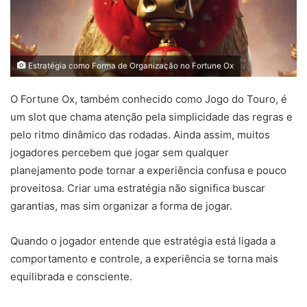
Estratégia como Forma de Organização no Fortune Ox
O Fortune Ox, também conhecido como Jogo do Touro, é
um slot que chama atenção pela simplicidade das regras e
pelo ritmo dinâmico das rodadas. Ainda assim, muitos
jogadores percebem que jogar sem qualquer
planejamento pode tornar a experiência confusa e pouco
proveitosa. Criar uma estratégia não significa buscar
garantias, mas sim organizar a forma de jogar.
Quando o jogador entende que estratégia está ligada a
comportamento e controle, a experiência se torna mais
equilibrada e consciente.