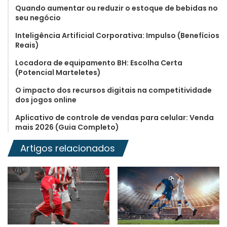
Quando aumentar ou reduzir o estoque de bebidas no
seu negócio
Inteligência Artificial Corporativa: Impulso (Benefícios
Reais)
Locadora de equipamento BH: Escolha Certa
(Potencial Marteletes)
O impacto dos recursos digitais na competitividade
dos jogos online
Aplicativo de controle de vendas para celular: Venda
mais 2026 (Guia Completo)
Artigos relacionados