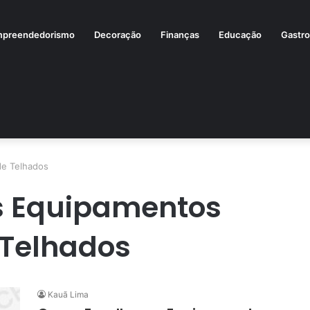
preendedorismo
Decoração
Finanças
Educação
Gastr
de Telhados
s Equipamentos
 Telhados
Kauã Lima