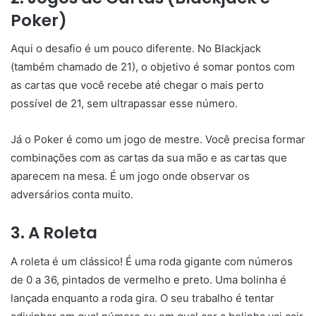
Poker)
Aqui o desafio é um pouco diferente. No Blackjack
(também chamado de 21), o objetivo é somar pontos com
as cartas que você recebe até chegar o mais perto
possível de 21, sem ultrapassar esse número.
Já o Poker é como um jogo de mestre. Você precisa formar
combinações com as cartas da sua mão e as cartas que
aparecem na mesa. É um jogo onde observar os
adversários conta muito.
3. A Roleta
A roleta é um clássico! É uma roda gigante com números
de 0 a 36, pintados de vermelho e preto. Uma bolinha é
lançada enquanto a roda gira. O seu trabalho é tentar