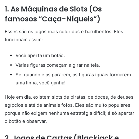
1. As Máquinas de Slots (Os
famosos “Caça-Níqueis”)
Esses são os jogos mais coloridos e barulhentos. Eles
funcionam assim:
Você aperta um botão.
Várias figuras começam a girar na tela.
Se, quando elas pararem, as figuras iguais formarem
uma linha, você ganha!
Hoje em dia, existem slots de piratas, de doces, de deuses
egípcios e até de animais fofos. Eles são muito populares
porque não exigem nenhuma estratégia difícil; é só apertar
o botão e observar.
2. Jogos de Cartas (Blackjack e