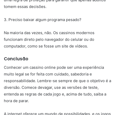
tomem essas decisões.
3. Preciso baixar algum programa pesado?
Na maioria das vezes, não. Os cassinos modernos
funcionam direto pelo navegador do celular ou do
computador, como se fosse um site de vídeos.
Conclusão
Conhecer um cassino online pode ser uma experiência
muito legal se for feita com cuidado, sabedoria e
responsabilidade. Lembre-se sempre de que o objetivo é a
diversão. Comece devagar, use as versões de teste,
entenda as regras de cada jogo e, acima de tudo, saiba a
hora de parar.
A internet oferece um mundo de possibilidades, e os jogos