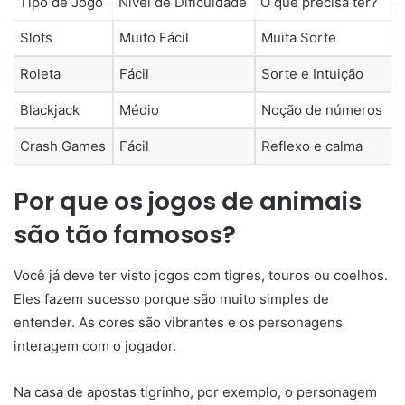
Tipo de Jogo
Nível de Dificuldade
O que precisa ter?
Slots
Muito Fácil
Muita Sorte
Roleta
Fácil
Sorte e Intuição
Blackjack
Médio
Noção de números
Crash Games
Fácil
Reflexo e calma
Por que os jogos de animais
são tão famosos?
Você já deve ter visto jogos com tigres, touros ou coelhos.
Eles fazem sucesso porque são muito simples de
entender. As cores são vibrantes e os personagens
interagem com o jogador.
Na casa de apostas tigrinho, por exemplo, o personagem